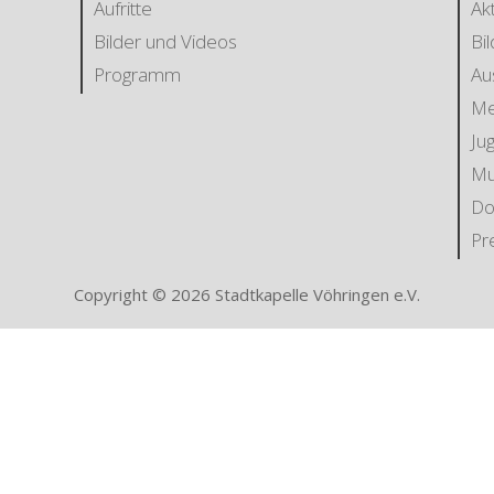
Aufritte
Ak
Bilder und Videos
Bi
Programm
Au
Me
Ju
Mu
Do
Pr
Copyright © 2026 Stadtkapelle Vöhringen e.V.