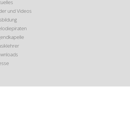
tuelles
lder und Videos
sbildung
lodiepiraten
gendkapelle
siklehrer
wnloads
esse