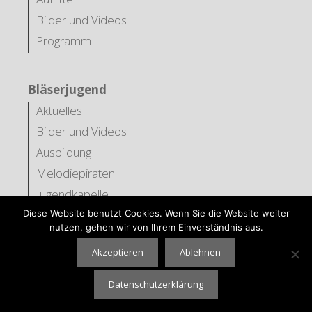
Bilder und Videos
Programm
Bläserjugend
Aktuelles
Bilder und Videos
Ausbildung
Melodiepiraten
Jugendkapelle
Musiklehrer
Diese Website benutzt Cookies. Wenn Sie die Website weiter
nutzen, gehen wir von Ihrem Einverständnis aus.
Downloads
Akzeptieren
Ablehnen
Presse
Datenschutzerklärung
Copyright © 2026 Stadtkapelle Vöhringen e.V.