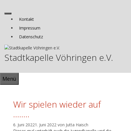
Zum
Inhalt
springen
Menü
Kontakt
Impressum
Datenschutz
Stadtkapelle Vöhringen e.V.
Menü
Wir spielen wieder auf
……..
6. Juni 2022
1. Juni 2022
von
Jutta Haisch
Dieses mal unterhält euch die Jugendkapelle und die