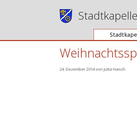
Zum
Inhalt
Stadtkapell
springen
Stadtkape
Weihnachtsspi
24. Dezember 2014
von
Jutta Haisch