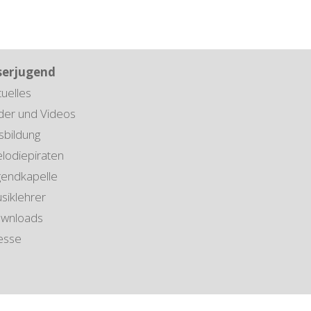
serjugend
tuelles
lder und Videos
sbildung
lodiepiraten
gendkapelle
siklehrer
wnloads
esse