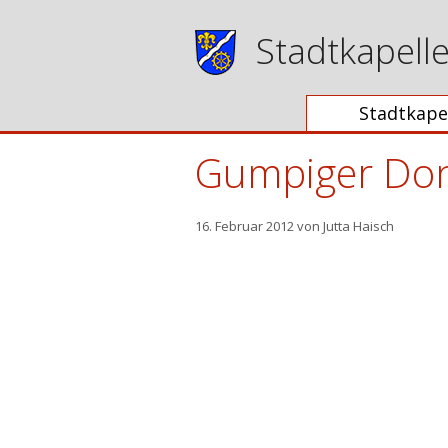
Zum
Inhalt
Stadtkapell
springen
Stadtkape
Gumpiger Don
16. Februar 2012
von
Jutta Haisch