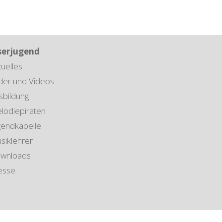
serjugend
tuelles
lder und Videos
sbildung
lodiepiraten
gendkapelle
siklehrer
wnloads
esse