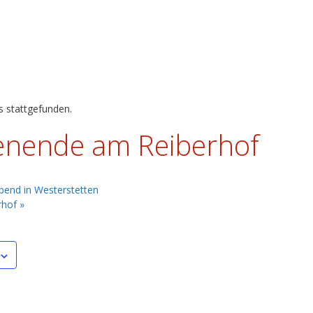
s stattgefunden.
nende am Reiberhof
bend in Westerstetten
rhof
»