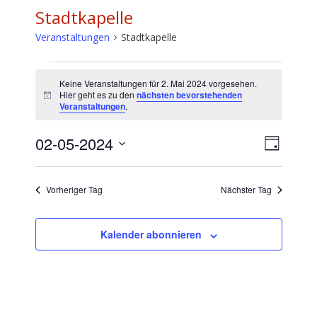
Stadtkapelle
Veranstaltungen
Stadtkapelle
Veranstaltungen
Keine Veranstaltungen für 2. Mai 2024 vorgesehen.
für
Hier geht es zu den
nächsten bevorstehenden
H
Veranstaltungen
.
2.
i
n
Mai
w
A
V
02-05-2024
e
T
2024
e
i
n
D
a
s
r
a
s
g
a
Vorheriger Tag
Nächster Tag
t
i
n
u
c
s
m
Kalender abonnieren
t
h
w
a
t
ä
l
h
e
t
l
n
u